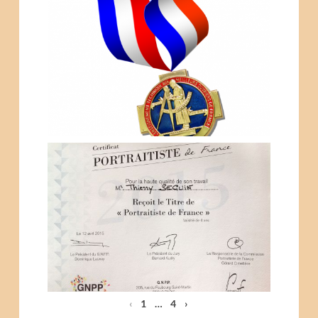
MEILLEURS OUVRIERS DE
FRANCE 2015
THIERRY SEGUIN
PHOTOGRAPHE
PORTRAITISTE DE FRANCE
2015
‹
1
…
4
›