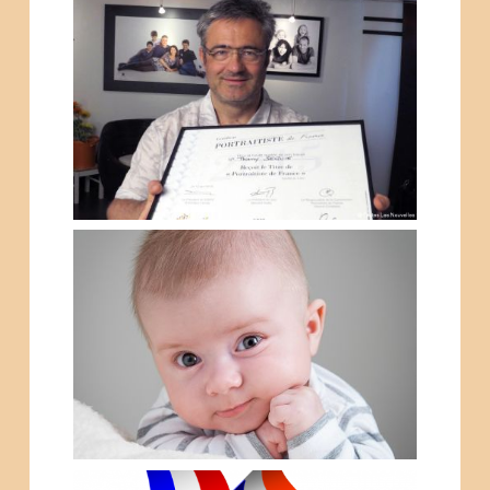
“THIERRY SEGUIN, UN DES
MEILLEURS
PORTRAITISTES DE
FRANCE”
PORTRAITISTE DE FRANCE
2015 – LES PHOTOS QUI
ONT CONCOURU