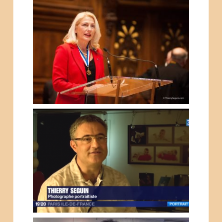
UN DES MEILLEURS
APPRENTIS DE FRANCE
ÉDITION 2016 –
PHOTOGRAPHE DE
REPORTAGE DE REMISE DES
MÉDAILLES À LA
SORBONNE
THIERRY SEGUIN
PHOTOGRAPHE
PORTRAITISTE DE FRANCE
2015 – FRANCE 3 IDF